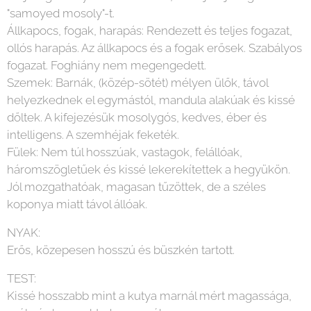
"samoyed mosoly"-t.
Állkapocs, fogak, harapás: Rendezett és teljes fogazat,
ollós harapás. Az állkapocs és a fogak erősek. Szabályos
fogazat. Foghiány nem megengedett.
Szemek: Barnák, (közép-sötét) mélyen ülők, távol
helyezkednek el egymástól, mandula alakúak és kissé
dőltek. A kifejezésük mosolygós, kedves, éber és
intelligens. A szemhéjak feketék.
Fülek: Nem túl hosszúak, vastagok, felállóak,
háromszögletűek és kissé lekerekítettek a hegyükön.
Jól mozgathatóak, magasan tűzöttek, de a széles
koponya miatt távol állóak.
NYAK:
Erős, közepesen hosszú és büszkén tartott.
TEST:
Kissé hosszabb mint a kutya marnál mért magassága,