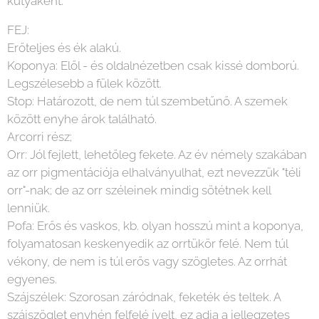
kutyaként.
FEJ:
Erőteljes és ék alakú.
Koponya: Elől - és oldalnézetben csak kissé domború.
Legszélesebb a fülek között.
Stop: Határozott, de nem túl szembetűnő. A szemek
között enyhe árok található.
Arcorri rész;
Orr: Jól fejlett, lehetőleg fekete. Az év némely szakában
az orr pigmentációja elhalványulhat, ezt nevezzük "téli
orr"-nak; de az orr széleinek mindig sötétnek kell
lenniük.
Pofa: Erős és vaskos, kb. olyan hosszú mint a koponya,
folyamatosan keskenyedik az orrtükör felé. Nem túl
vékony, de nem is túl erős vagy szögletes. Az orrhát
egyenes.
Szájszélek: Szorosan záródnak, feketék és teltek. A
szájszöglet enyhén felfelé ívelt, ez adja a jellegzetes