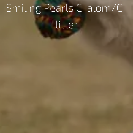
Smiling Pearls C-alom/C-
litter