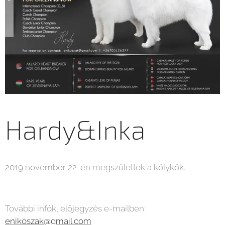
Hardy&Inka
2019 november 22-én megszülettek a kölykök.
További infók, előjegyzés e-mailben:
enikoszak@gmail.com