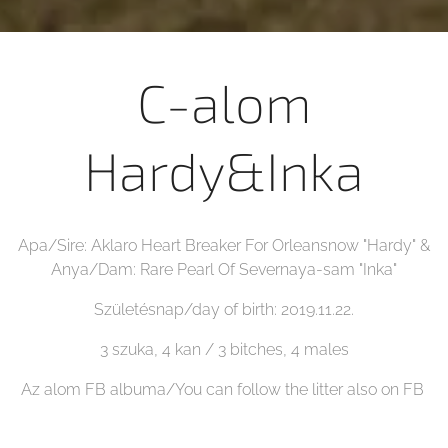
C-alom
Hardy&Inka
Apa/Sire: Aklaro Heart Breaker For Orleansnow "Hardy" &
Anya/Dam: Rare Pearl Of Severnaya-sam "Inka"
Születésnap/day of birth: 2019.11.22.
3 szuka, 4 kan / 3 bitches, 4 males
Az alom FB albuma/You can follow the litter also on FB